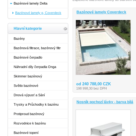
Bazénové lamely Delta
Bazénové lamely Coverdeck
Bazénové lamely g, Coverdeck
Hlavní kategorie
Bazény
Bazénová filtrace, bazénový filtr
Bazénové čerpadlo
Náhradní díly čerpadla Onga
Skimmer bazénový
od 240 788,00 CZK
Světlo bazénové
198 998,30 bez DPH
Dnová výpusť a Sání
Nosník pochozí lávky - barva bílá
Trysky a Průchodky k bazénu
Protiproud bazénový
Rozvodnice k bazénu
Bazénové topení