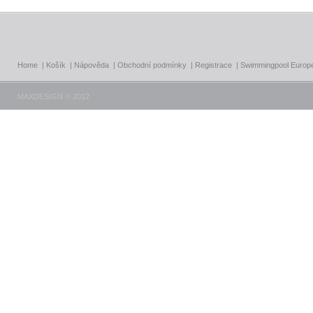
Home
|
Košík
|
Nápověda
|
Obchodní podmínky
|
Registrace
|
Swimmingpool Europ
MAXDESIGN © 2012