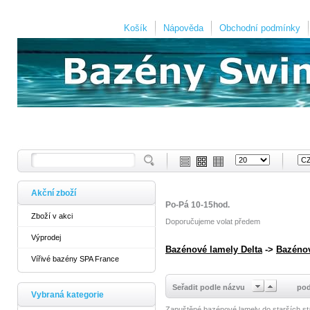
Košík
Nápověda
Obchodní podmínky
Akční zboží
Po-Pá 10-15hod.
Zboží v akci
Doporučujeme volat předem
Výprodej
Bazénové lamely Delta
->
Bazénov
Vířivé bazény SPA France
Seřadit podle názvu
pod
Vybraná kategorie
Zapuštěné bazénové lamely do starších st